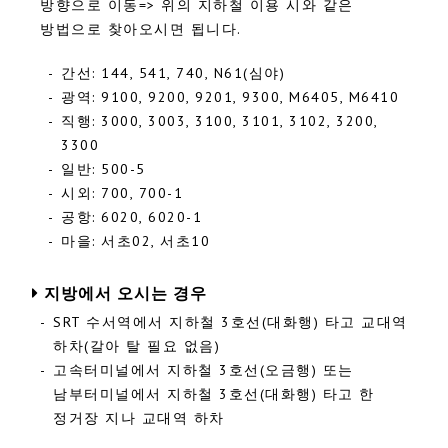
방향으로 이동=> 위의 지하철 이용 시와 같은
방법으로 찾아오시면 됩니다.
-
간선: 144, 541, 740, N61(심야)
-
광역: 9100, 9200, 9201, 9300, M6405, M6410
-
직행: 3000, 3003, 3100, 3101, 3102, 3200,
3300
-
일반: 500-5
-
시외: 700, 700-1
-
공항: 6020, 6020-1
-
마을: 서초02, 서초10
지방에서 오시는 경우
-
SRT 수서역에서 지하철 3호선(대화행) 타고 교대역
하차(갈아 탈 필요 없음)
-
고속터미널에서 지하철 3호선(오금행) 또는
남부터미널에서 지하철 3호선(대화행) 타고 한
정거장 지나 교대역 하차